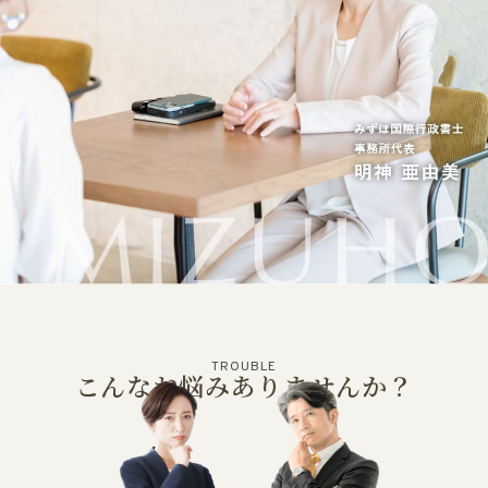
何かご質問やご相談がございましたら、お気軽にお問合
せください。
専門スタッフが丁寧に対応いたします。
03-4405-4910
10時-18時（休日：日・祝・年末年始）
メールから相談する
24時間365日受付
TROUBLE
こんなお悩みありませんか？
LINEから相談する
LINE ID：@pvb4477j